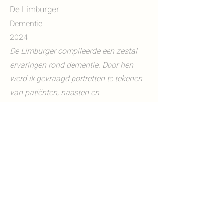
De Limburger
Dementie
2024
De Limburger compileerde een zestal
ervaringen rond dementie. Door hen
werd ik gevraagd portretten te tekenen
van patiënten, naasten en
zorgmedewerkers.
iris_winkel@hotmail.com
Iris van de Winkel
Illustrator and fine artist
©2023 by Iris van de Winkel