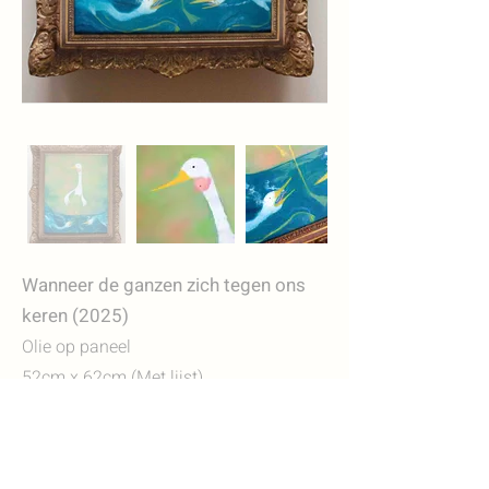
Wanneer de ganzen zich tegen ons
keren (2025)
Olie op paneel
52cm x 62cm (Met lijst)
Beschikbaar via Artichoque Art Gallery