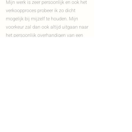
Mijn werk is zeer persoonlijk en ook het
verkoopproces probeer ik zo dicht
mogelijk bij mijzelf te houden. Mijn
voorkeur zal dan ook altijd uitgaan naar
het persoonlijk overhandigen van een
werk. Bij interesse vraag ik u om
contact met mij op te nemen, waarna
we samen de stappen van het
koopproces kunnen doornemen en
afstemmen op uw wensen. Zo bent u
bijvoorbeeld van harte welkom om
(vrijblijvend) te komen kijken in mijn
werkplaats, kom ik met liefde een werk
bezorgen, of - mocht dit beide niet
mogelijk blijken - bespreken we de
mogelijkheid tot verzenden en de